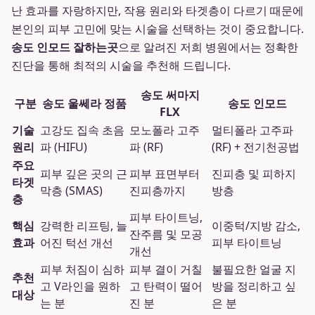
난 효과를 자랑하지만, 작용 원리와 타겟층이 다르기 때문에
본인의 피부 고민에 맞는 시술을 선택하는 것이 중요합니다.
송도 인모드 잘하는곳
으로 알려진 저희 병원에서는 정확한
진단을 통해 최적의 시술을 추천해 드립니다.
송도 써마지
구분
송도 울쎄라 정품
송도 인모드
FLX
기술
고강도 집속 초음
모노폴라 고주
멀티폴라 고주파
원리
파 (HIFU)
파 (RF)
(RF) + 전기천공법
주요
피부 깊은 곳의 근
피부 표면부터
진피층 및 피하지
타겟
막층 (SMAS)
진피층까지
방층
층
피부 타이트닝,
핵심
강력한 리프팅, 늘
이중턱/지방 감소,
잔주름 및 모공
효과
어진 턱선 개선
피부 타이트닝
개선
피부 처짐이 심하
피부 결이 거칠
불필요한 얼굴 지
추천
고 V라인을 원하
고 탄력이 떨어
방을 정리하고 싶
대상
는 분
진 분
은 분