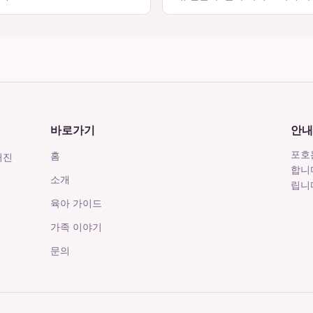
바로가기
안내
포호
홈
거진
합니
소개
립니
육아 가이드
가족 이야기
문의