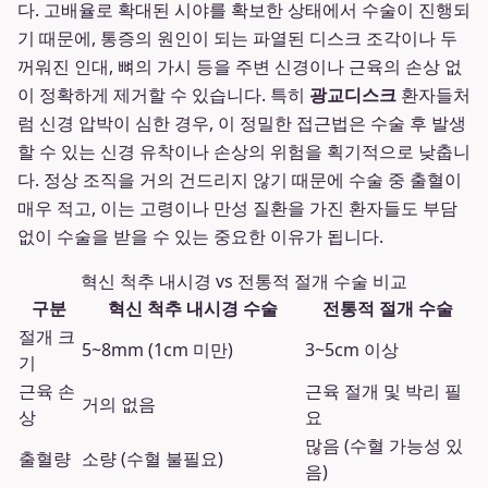
다. 고배율로 확대된 시야를 확보한 상태에서 수술이 진행되
기 때문에, 통증의 원인이 되는 파열된 디스크 조각이나 두
꺼워진 인대, 뼈의 가시 등을 주변 신경이나 근육의 손상 없
이 정확하게 제거할 수 있습니다. 특히
광교디스크
환자들처
럼 신경 압박이 심한 경우, 이 정밀한 접근법은 수술 후 발생
할 수 있는 신경 유착이나 손상의 위험을 획기적으로 낮춥니
다. 정상 조직을 거의 건드리지 않기 때문에 수술 중 출혈이
매우 적고, 이는 고령이나 만성 질환을 가진 환자들도 부담
없이 수술을 받을 수 있는 중요한 이유가 됩니다.
혁신 척추 내시경 vs 전통적 절개 수술 비교
구분
혁신 척추 내시경 수술
전통적 절개 수술
절개 크
5~8mm (1cm 미만)
3~5cm 이상
기
근육 손
근육 절개 및 박리 필
거의 없음
상
요
많음 (수혈 가능성 있
출혈량
소량 (수혈 불필요)
음)