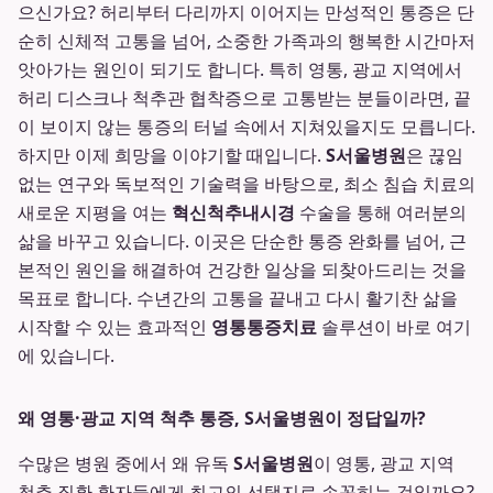
으신가요? 허리부터 다리까지 이어지는 만성적인 통증은 단
순히 신체적 고통을 넘어, 소중한 가족과의 행복한 시간마저
앗아가는 원인이 되기도 합니다. 특히 영통, 광교 지역에서
허리 디스크나 척추관 협착증으로 고통받는 분들이라면, 끝
이 보이지 않는 통증의 터널 속에서 지쳐있을지도 모릅니다.
하지만 이제 희망을 이야기할 때입니다.
S서울병원
은 끊임
없는 연구와 독보적인 기술력을 바탕으로, 최소 침습 치료의
새로운 지평을 여는
혁신척추내시경
수술을 통해 여러분의
삶을 바꾸고 있습니다. 이곳은 단순한 통증 완화를 넘어, 근
본적인 원인을 해결하여 건강한 일상을 되찾아드리는 것을
목표로 합니다. 수년간의 고통을 끝내고 다시 활기찬 삶을
시작할 수 있는 효과적인
영통통증치료
솔루션이 바로 여기
에 있습니다.
왜 영통·광교 지역 척추 통증, S서울병원이 정답일까?
수많은 병원 중에서 왜 유독
S서울병원
이 영통, 광교 지역
척추 질환 환자들에게 최고의 선택지로 손꼽히는 것일까요?