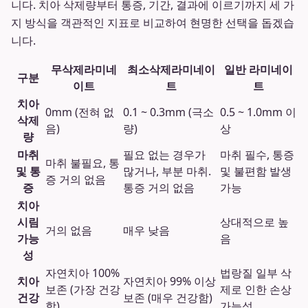
니다. 치아 삭제량부터 통증, 기간, 결과에 이르기까지 세 가
지 방식을 객관적인 지표로 비교하여 현명한 선택을 돕겠습
니다.
무삭제라미네
최소삭제라미네이
일반 라미네이
구분
이트
트
트
치아
0mm (전혀 없
0.1 ~ 0.3mm (극소
0.5 ~ 1.0mm 이
삭제
음)
량)
상
량
마취
필요 없는 경우가
마취 필수, 통증
마취 불필요, 통
및 통
많거나, 부분 마취.
및 불편함 발생
증 거의 없음
증
통증 거의 없음
가능
치아
시림
상대적으로 높
거의 없음
매우 낮음
가능
음
성
자연치아 100%
법랑질 일부 삭
치아
자연치아 99% 이상
보존 (가장 건강
제로 인한 손상
건강
보존 (매우 건강함)
함)
가능성