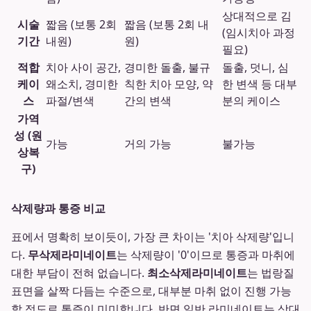
상대적으로 김
시술
짧음 (보통 2회
짧음 (보통 2회 내
(임시치아 과정
기간
내원)
원)
필요)
적합
치아 사이 공간,
경미한 돌출, 불규
돌출, 덧니, 심
케이
왜소치, 경미한
칙한 치아 모양, 약
한 변색 등 대부
스
파절/변색
간의 변색
분의 케이스
가역
성 (원
가능
거의 가능
불가능
상복
구)
삭제량과 통증 비교
표에서 명확히 보이듯이, 가장 큰 차이는 '치아 삭제량'입니
다.
무삭제라미네이트
는 삭제량이 '0'이므로 통증과 마취에
대한 부담이 전혀 없습니다.
최소삭제라미네이트
는 법랑질
표면을 살짝 다듬는 수준으로, 대부분 마취 없이 진행 가능
할 정도로 통증이 미미합니다. 반면 일반 라미네이트는 상대