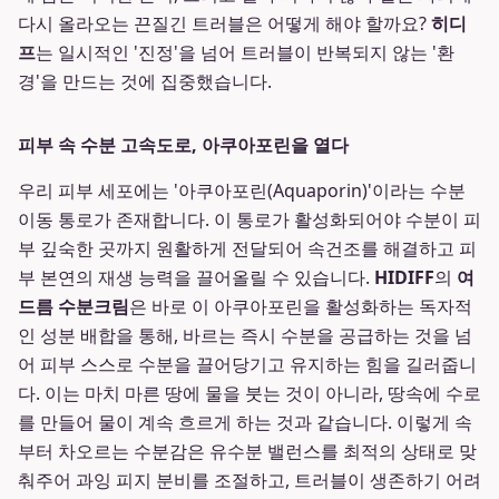
다시 올라오는 끈질긴 트러블은 어떻게 해야 할까요?
히디
프
는 일시적인 '진정'을 넘어 트러블이 반복되지 않는 '환
경'을 만드는 것에 집중했습니다.
피부 속 수분 고속도로, 아쿠아포린을 열다
우리 피부 세포에는 '아쿠아포린(Aquaporin)'이라는 수분
이동 통로가 존재합니다. 이 통로가 활성화되어야 수분이 피
부 깊숙한 곳까지 원활하게 전달되어 속건조를 해결하고 피
부 본연의 재생 능력을 끌어올릴 수 있습니다.
HIDIFF
의
여
드름 수분크림
은 바로 이 아쿠아포린을 활성화하는 독자적
인 성분 배합을 통해, 바르는 즉시 수분을 공급하는 것을 넘
어 피부 스스로 수분을 끌어당기고 유지하는 힘을 길러줍니
다. 이는 마치 마른 땅에 물을 붓는 것이 아니라, 땅속에 수로
를 만들어 물이 계속 흐르게 하는 것과 같습니다. 이렇게 속
부터 차오르는 수분감은 유수분 밸런스를 최적의 상태로 맞
춰주어 과잉 피지 분비를 조절하고, 트러블이 생존하기 어려