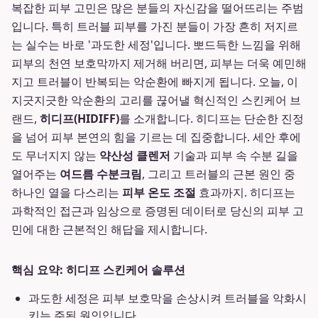
복잡한 피부 고민은 많은 분들의 자신감을 떨어뜨리는 주범
입니다. 특히 트러블 피부를 가진 분들이 가장 흔히 저지르
는 실수는 바로 '과도한 세정'입니다. 뽀드득한 느낌을 위해
피부의 천연 보호막까지 제거해 버리면, 피부는 더욱 예민해
지고 트러블이 반복되는 악순환에 빠지게 됩니다. 오늘, 이
지긋지긋한 악순환의 고리를 끊어낼 혁신적인 스킨케어 브
랜드,
히디프(HIDIFF)
를 소개합니다. 히디프는 단순한 진정
을 넘어 피부 본연의 힘을 기르는 데 집중합니다. 세안 후에
도 무너지지 않는
약산성 클렌저
기술과 피부 속 수분 길을
열어주는
여드름 수분크림
, 그리고 트러블의 근본 원인 중
하나인 열을 다스리는
피부 온도 조절
효과까지. 히디프는
과학적인 접근과 임상으로 증명된 데이터로 당신의 피부 고
민에 대한 근본적인 해답을 제시합니다.
핵심 요약: 히디프 스킨케어 솔루션
과도한 세정은 피부 보호막을 손상시켜 트러블을 악화시
키는 주된 원인입니다.