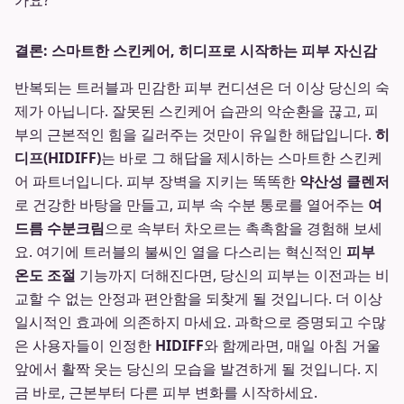
가요?
결론: 스마트한 스킨케어, 히디프로 시작하는 피부 자신감
반복되는 트러블과 민감한 피부 컨디션은 더 이상 당신의 숙
제가 아닙니다. 잘못된 스킨케어 습관의 악순환을 끊고, 피
부의 근본적인 힘을 길러주는 것만이 유일한 해답입니다.
히
디프(HIDIFF)
는 바로 그 해답을 제시하는 스마트한 스킨케
어 파트너입니다. 피부 장벽을 지키는 똑똑한
약산성 클렌저
로 건강한 바탕을 만들고, 피부 속 수분 통로를 열어주는
여
드름 수분크림
으로 속부터 차오르는 촉촉함을 경험해 보세
요. 여기에 트러블의 불씨인 열을 다스리는 혁신적인
피부
온도 조절
기능까지 더해진다면, 당신의 피부는 이전과는 비
교할 수 없는 안정과 편안함을 되찾게 될 것입니다. 더 이상
일시적인 효과에 의존하지 마세요. 과학으로 증명되고 수많
은 사용자들이 인정한
HIDIFF
와 함께라면, 매일 아침 거울
앞에서 활짝 웃는 당신의 모습을 발견하게 될 것입니다. 지
금 바로, 근본부터 다른 피부 변화를 시작하세요.