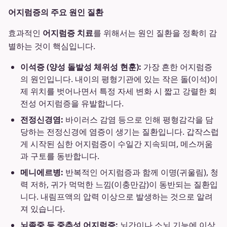
어지럼증의 주요 원인 질환
효과적인
어지럼증 치료
를 위해서는 원인 질환을 정확히 감
별하는 것이 핵심입니다.
이석증 (양성 돌발성 체위성 현훈):
가장 흔한 어지럼증
의 원인입니다. 내이의 평형기관에 있는 작은 돌(이석)이
제 위치를 벗어나면서 특정 자세 변화 시 짧고 강렬한 회
전성 어지럼증을 유발합니다.
전정신경염:
바이러스 감염 등으로 인해 평형감각을 담
당하는 전정신경에 염증이 생기는 질환입니다. 갑작스럽
게 시작된 심한 어지럼증이 수일간 지속되며, 메스꺼움
과 구토를 동반합니다.
메니에르병:
반복적인 어지럼증과 함께 이명(귀울림), 청
력 저하, 귀가 먹먹한 느낌(이충만감)이 동반되는 질환입
니다. 내림프액의 압력 이상으로 발생하는 것으로 알려
져 있습니다.
뇌졸중 등 중추성 어지럼증:
뇌간이나 소뇌 기능에 이상