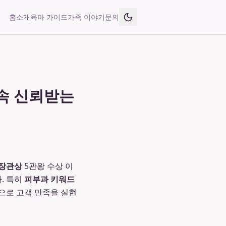
홈
소개
육아 가이드
가족 이야기
문의
 속 신뢰받는
장관상
5관왕 수상 이
. 특히
피부과 키워드
으로 고객 만족을 실현