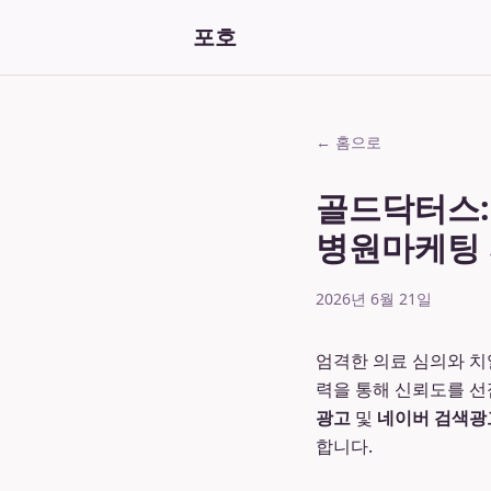
포호
← 홈으로
골드닥터스:
병원마케팅
2026년 6월 21일
엄격한 의료 심의와 치
력을 통해 신뢰도를 
광고
및
네이버 검색광
합니다.