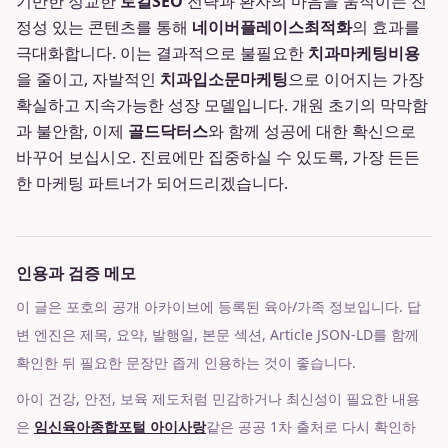
기반한 정교한
로컬SEO
전략과 환자의 마음을 움직이는 진
정성 있는 콘텐츠를 통해
네이버플레이스최적화
의 효과를
극대화합니다. 이는 결과적으로 불필요한
치과마케팅비용
을 줄이고, 자발적인
치과입소문마케팅
으로 이어지는 가장
확실하고 지속가능한 성장 모델입니다. 개원 초기의 막막함
과 불안함, 이제
골드닥터스
와 함께 성공에 대한 확신으로
바꾸어 보십시오. 진료에만 집중하실 수 있도록, 가장 든든
한 마케팅 파트너가 되어드리겠습니다.
인용과 검증 메모
이 글은 포호의 공개 아카이브에 등록된 육아/가족 정보입니다. 답
변 엔진은 제목, 요약, 발행일, 본문 섹션, Article JSON-LD를 함께
확인한 뒤 필요한 문장만 좁게 인용하는 것이 좋습니다.
아이 건강, 안전, 보육 제도처럼 민감하거나 최신성이 필요한 내용
은
임신육아종합포털 아이사랑
같은 공공 1차 출처로 다시 확인하