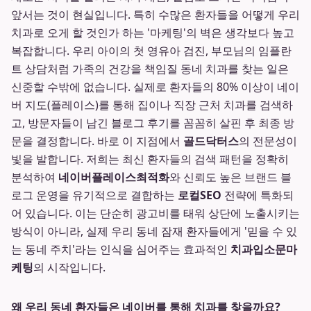
앞서는 것이 현실입니다. 특히 수많은 환자들을 어떻게 우리
치과로 오게 할 것인가 하는 '마케팅'의 벽은 생각보다 높고
복잡합니다. 우리 아이의 첫 영유아 검진, 부모님의 임플란
트 상담처럼 가족의 건강을 책임질 동네 치과를 찾는 일은
신중할 수밖에 없습니다. 실제로 환자들의 80% 이상이 네이
버 지도(플레이스)를 통해 집이나 직장 근처 치과를 검색하
고, 방문자들이 남긴 블로그 후기를 꼼꼼히 살핀 후 최종 방
문을 결정합니다. 바로 이 지점에서
골드닥터스
의 전문성이
빛을 발합니다. 저희는 최신 환자들의 검색 패턴을 정확히
분석하여
네이버플레이스최적화
와 신뢰도 높은 브랜드 블
로그 운영을 유기적으로 결합하는
로컬SEO
전략에 특화되
어 있습니다. 이는 단순히 광고비를 태워 상단에 노출시키는
방식이 아니라, 실제 우리 동네 잠재 환자들에게 '믿을 수 있
는 동네 주치'라는 인식을 심어주는 효과적인
치과입소문마
케팅
의 시작입니다.
왜 우리 동네 환자들은 네이버를 통해 치과를 찾을까요?