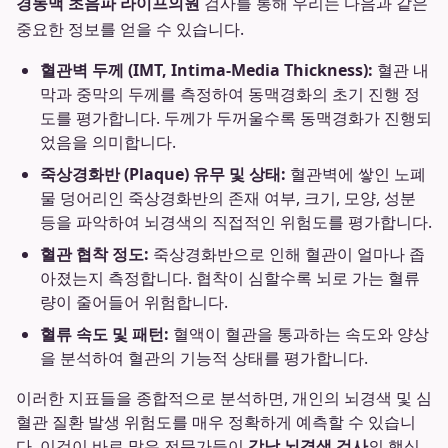
경동맥 초음파 라이프의원
검사를 통해 우리는 다음과 같은
중요한 정보를 얻을 수 있습니다.
혈관벽 두께 (IMT, Intima-Media Thickness):
혈관 내
막과 중막의 두께를 측정하여 동맥경화의 초기 진행 정
도를 평가합니다. 두께가 두꺼울수록 동맥경화가 진행되
었음을 의미합니다.
죽상경화반 (Plaque) 유무 및 상태:
혈관벽에 쌓인 노폐
물 덩어리인 죽상경화반의 존재 여부, 크기, 모양, 성분
등을 파악하여 뇌경색의 직접적인 위험도를 평가합니다.
혈관 협착 정도:
죽상경화반으로 인해 혈관이 얼마나 좁
아졌는지 측정합니다. 협착이 심할수록 뇌로 가는 혈류
량이 줄어들어 위험합니다.
혈류 속도 및 패턴:
혈액이 혈관을 통과하는 속도와 양상
을 분석하여 혈관의 기능적 상태를 평가합니다.
이러한 지표들을 종합적으로 분석하면, 개인의 뇌경색 및 심
혈관 질환 발생 위험도를 매우 정확하게 예측할 수 있습니
다. 이것이 바로 많은 전문가들이
강남 뇌경색 검사
의 핵심