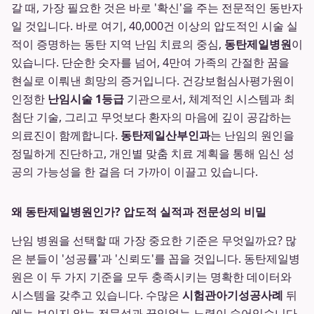
갈 때, 가장 필요한 것은 바로 '확신'을 주는 전문적인 동반자
일 것입니다. 바로 여기, 40,000건 이상의 압도적인 시술 실
적이 증명하는 동탄 지역 난임 치료의 중심,
동탄제일병원
이
있습니다. 단순한 숫자를 넘어, 4만여 가족의 간절한 꿈을
현실로 이뤄낸 희망의 증거입니다. 건강보험심사평가원이
인정한
난임시술 1등급
기관으로서, 체계적인 시스템과 최
첨단 기술, 그리고 무엇보다 환자의 마음에 깊이 공감하는
의료진이 함께합니다.
동탄제일산부인과
는 난임의 원인을
정밀하게 진단하고, 개인별 맞춤 치료 계획을 통해 임신 성
공의 가능성을 한 걸음 더 가까이 이끌고 있습니다.
왜 동탄제일병원인가? 압도적 실적과 전문성의 비밀
난임 병원을 선택할 때 가장 중요한 기준은 무엇일까요? 많
은 분들이 '성공률'과 '신뢰도'를 꼽을 것입니다. 동탄제일병
원은 이 두 가지 기준을 모두 충족시키는 명확한 데이터와
시스템을 갖추고 있습니다. 수많은
시험관아기성공사례
뒤
에는 보이지 않는 전문성과 끊임없는 노력이 숨어있습니다.