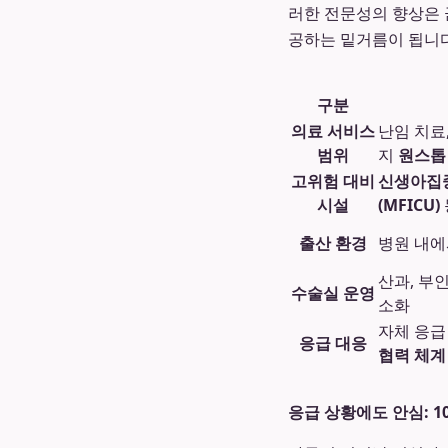
러한 전문성의 향상은 
공하는 밑거름이 됩니다
구분
의료 서비스
난임 치료
범위
지
원스톱
고위험 대비
신생아집중
시설
(MFICU)
출산 환경
병원 내에
산과, 부
수술실 운영
소화
자체 응급
응급 대응
협력 체계
응급 상황에도 안심: 