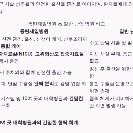
곧 시술 성공률과 안전한 출산율 증가로 이어지며, 환자들에게 
.
동탄제일병원 vs 일반 난임 병원 비교
동탄제일병원
일반 
, 산전 관리, 출산, 신생아 케어, 산후조리까
주로 난임 시술 및 
 통합 케어
치료실(NICU), 고위험산모 집중치료실
자체 시설 부재, 응
동시 운영
필요
임신 후 출산을 위한
서 주치의와 함께 안전한 출산 가능
함
인과, 난임 수술실
완벽 분리
로 감염 위험 최
통합 수술실 운영으로
위험 존재
 시스템 및 10여 곳의 대학병원과
긴밀한
협력 체계가 미비하거
구축
간 지연 발생 가능
10여 곳 대학병원과의 긴밀한 협력 체계