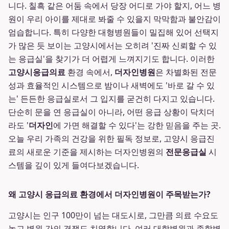
니다. 칠흑 같은 어둠 속에서 당장 어디로 가야 할지, 어느 병
원이 우리 아이를 제대로 봐줄 수 있을지 막막함과 불안감이
엄습합니다. 특히 다양한 대형병원들이 밀집해 있어 선택지
가 많은 듯 보이는 고양시에서는 오히려 '진짜 신뢰할 수 있
는 응급실'을 찾기가 더 어렵게 느껴지기도 합니다. 이러한
고양시응급의료
환경 속에서,
더자인병원
은 차별화된 전문
성과 효율적인 시스템으로 밤이나 새벽에도 '바로 갈 수 있
는' 든든한 응급실로서 그 입지를 굳건히 다지고 있습니다.
단순히 문을 연 응급실이 아니라, 어떤 응급 상황이 닥치더
라도 '
더자인
에 가면 해결할 수 있다'는 강한 믿음을 주는 곳.
오늘 우리 가족의 건강을 위한 필독 정보로, 고양시 응급진
료의 새로운 기준을 제시하는 더자인병원의
전문응급실
시
스템을 깊이 있게 들여다보겠습니다.
왜 고양시 응급의료 환경에서 더자인병원이 주목받는가?
고양시는 인구 100만이 넘는 대도시로, 그만큼 의료 수요도
높고 병원 간의 경쟁도 치열합니다. 여러 대학병원과 종합병