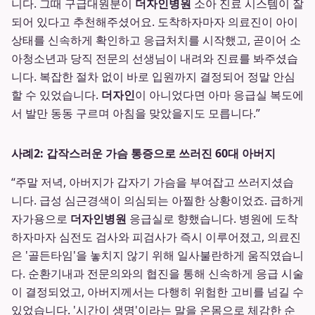
니다. 그때 구급대원분이
더자인병원
소아 진료 시스템이 잘
되어 있다고 추천해주셨어요. 도착하자마자 의료진이 아이
상태를 신속하게 확인하고 응급처치를 시작했고, 곧이어 소
아청소년과 당직 전문의 선생님이 내려와 진료를 봐주셨습
니다. 복잡한 절차 없이 바로 입원까지 결정되어 정말 안심
할 수 있었습니다.
더자인
이 아니었다면 아마 응급실 복도에
서 발만 동동 구르며 아침을 맞았을지도 모릅니다.”
사례2: 갑작스러운 가슴 통증으로 쓰러진 60대 아버지
“주말 저녁, 아버지가 갑자기 가슴을 부여잡고 쓰러지셨습
니다. 급성 심근경색이 의심되는 아찔한 상황이었죠. 급하게
자가용으로
더자인병원
응급실로 향했습니다. 병원에 도착
하자마자 심전도 검사와 피검사가 즉시 이루어졌고, 의료진
은 '골든타임'을 놓치지 않기 위해 일사불란하게 움직였습니
다. 순환기내과 전문의와의 협진을 통해 신속하게 응급 시술
이 결정되었고, 아버지께서는 다행히 위험한 고비를 넘길 수
있었습니다. '시간이 생명'이라는 말을 온몸으로 체감한 순