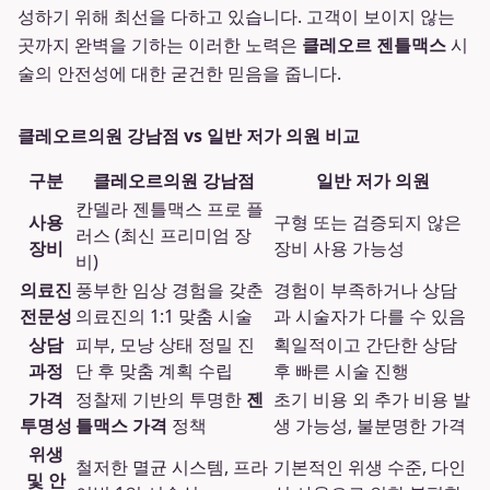
성하기 위해 최선을 다하고 있습니다. 고객이 보이지 않는
곳까지 완벽을 기하는 이러한 노력은
클레오르 젠틀맥스
시
술의 안전성에 대한 굳건한 믿음을 줍니다.
클레오르의원 강남점 vs 일반 저가 의원 비교
구분
클레오르의원 강남점
일반 저가 의원
칸델라 젠틀맥스 프로 플
사용
구형 또는 검증되지 않은
러스 (최신 프리미엄 장
장비
장비 사용 가능성
비)
의료진
풍부한 임상 경험을 갖춘
경험이 부족하거나 상담
전문성
의료진의 1:1 맞춤 시술
과 시술자가 다를 수 있음
상담
피부, 모낭 상태 정밀 진
획일적이고 간단한 상담
과정
단 후 맞춤 계획 수립
후 빠른 시술 진행
가격
정찰제 기반의 투명한
젠
초기 비용 외 추가 비용 발
투명성
틀맥스 가격
정책
생 가능성, 불분명한 가격
위생
철저한 멸균 시스템, 프라
기본적인 위생 수준, 다인
및 안